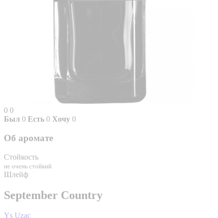
0
0
Был
0
Есть
0
Хочу
0
Об аромате
Стойкость
не очень стойкий
Шлейф
September Country
Ys Uzac