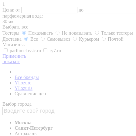
1
Цена:
от
до
парфюмерная вода:
30
мл
Выбрать все
Тестеры
Показывать
Не показывать
Только тестеры
Доставка
Все
Самовывоз
Курьером
Почтой
Магазины:
parfumclassic.ru
ry7.ru
Применить
показать
Все бренды
Yllozure
Yllozuria
Сравнение цен
Выбор города
Москва
Санкт-Петербург
Астрахань