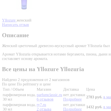
Yllozure
женский
Написать отзыв
Описание
Женский цветочный древесно-мускусный аромат Yllozuria был 
Аромат Yllozuria открывается нотами бергамота, пиона, дыни 
составляет основу аромата.
Все цены на Yllozure Yllozuria
Найдено 2 предложения от 2 магазинов
По цене
По рейтингу и цене
Тип / Объем
Магазин
Доставка
Цена
парфюмерная вода,
parfumclassic.ru
нет доставки
2783 руб.
в ма
30 мл
6 отзывов
Подробнее
парфюмерная вода,
ry7.ru
нет доставки
1432 руб.
в ма
30 мл
2 отзыва
Подробнее