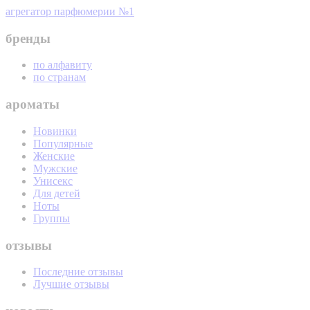
агрегатор парфюмерии №1
бренды
по алфавиту
по странам
ароматы
Новинки
Популярные
Женские
Мужские
Унисекс
Для детей
Ноты
Группы
отзывы
Последние отзывы
Лучшие отзывы