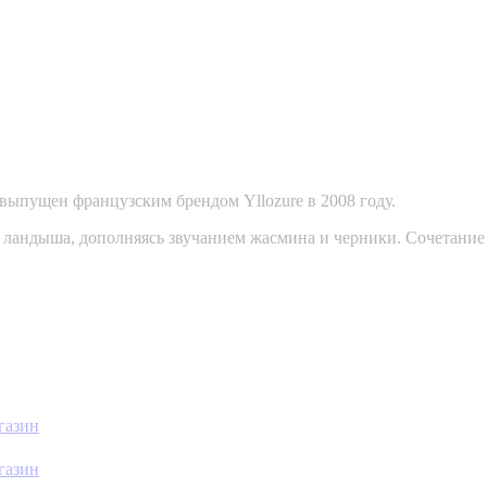
выпущен французским брендом Yllozure в 2008 году.
и ландыша, дополняясь звучанием жасмина и черники. Сочетание 
газин
газин