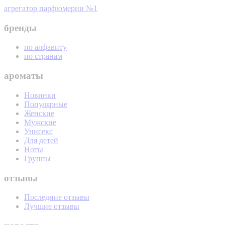
агрегатор парфюмерии №1
бренды
по алфавиту
по странам
ароматы
Новинки
Популярные
Женские
Мужские
Унисекс
Для детей
Ноты
Группы
отзывы
Последние отзывы
Лучшие отзывы