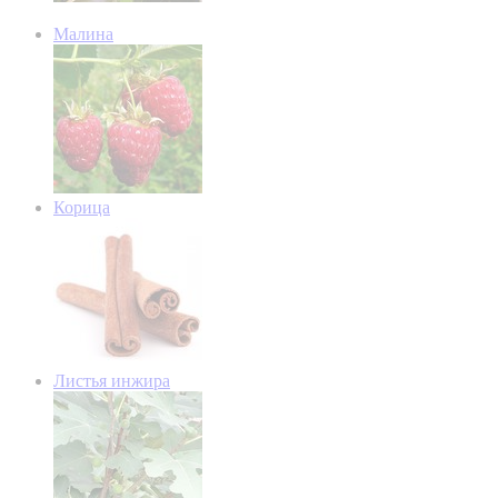
Малина
Корица
Листья инжира