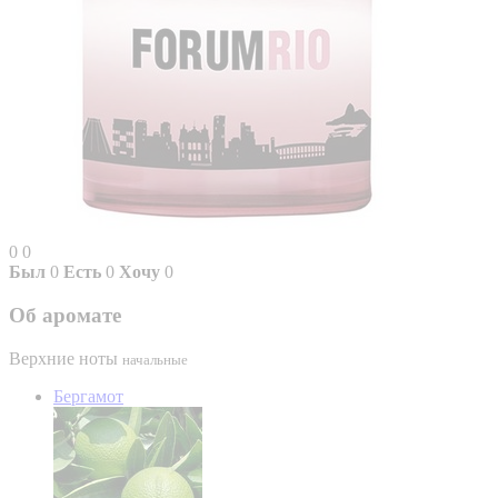
0
0
Был
0
Есть
0
Хочу
0
Об аромате
Верхние ноты
начальные
Бергамот