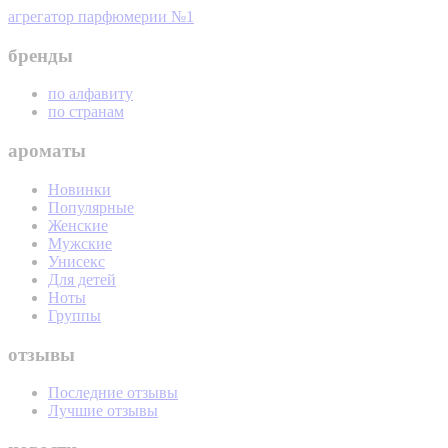
агрегатор парфюмерии №1
бренды
по алфавиту
по странам
ароматы
Новинки
Популярные
Женские
Мужские
Унисекс
Для детей
Ноты
Группы
отзывы
Последние отзывы
Лучшие отзывы