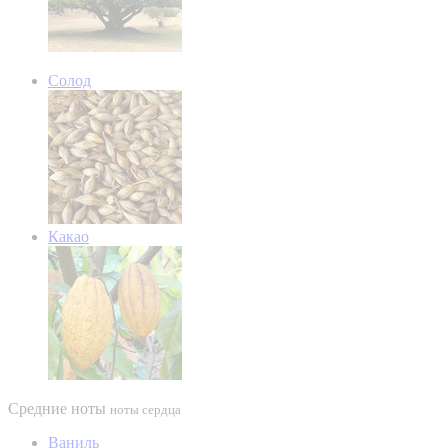
Солод
Какао
Средние ноты
ноты сердца
Ваниль