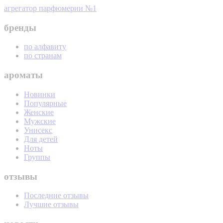
агрегатор парфюмерии №1
бренды
по алфавиту
по странам
ароматы
Новинки
Популярные
Женские
Мужские
Унисекс
Для детей
Ноты
Группы
отзывы
Последние отзывы
Лучшие отзывы