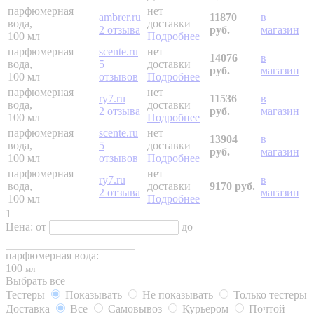
парфюмерная
нет
ambrer.ru
11870
в
вода,
доставки
2 отзыва
руб.
магазин
100 мл
Подробнее
парфюмерная
scente.ru
нет
14076
в
вода,
5
доставки
руб.
магазин
100 мл
отзывов
Подробнее
парфюмерная
нет
ry7.ru
11536
в
вода,
доставки
2 отзыва
руб.
магазин
100 мл
Подробнее
парфюмерная
scente.ru
нет
13904
в
вода,
5
доставки
руб.
магазин
100 мл
отзывов
Подробнее
парфюмерная
нет
ry7.ru
в
вода,
доставки
9170 руб.
2 отзыва
магазин
100 мл
Подробнее
1
Цена:
от
до
парфюмерная вода:
100
мл
Выбрать все
Тестеры
Показывать
Не показывать
Только тестеры
Доставка
Все
Самовывоз
Курьером
Почтой