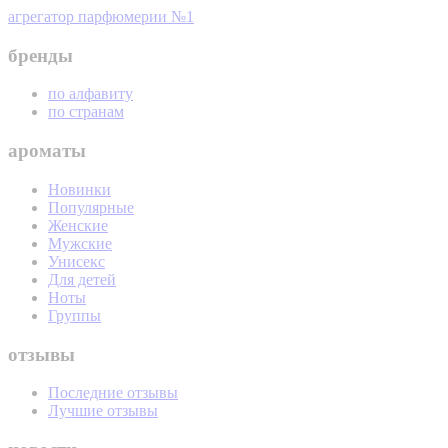
агрегатор парфюмерии №1
бренды
по алфавиту
по странам
ароматы
Новинки
Популярные
Женские
Мужские
Унисекс
Для детей
Ноты
Группы
отзывы
Последние отзывы
Лучшие отзывы