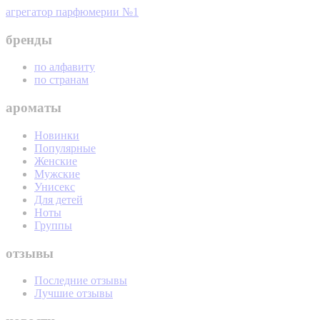
агрегатор парфюмерии №1
бренды
по алфавиту
по странам
ароматы
Новинки
Популярные
Женские
Мужские
Унисекс
Для детей
Ноты
Группы
отзывы
Последние отзывы
Лучшие отзывы