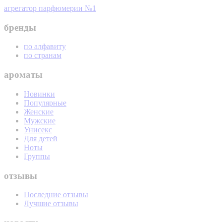
агрегатор парфюмерии №1
бренды
по алфавиту
по странам
ароматы
Новинки
Популярные
Женские
Мужские
Унисекс
Для детей
Ноты
Группы
отзывы
Последние отзывы
Лучшие отзывы