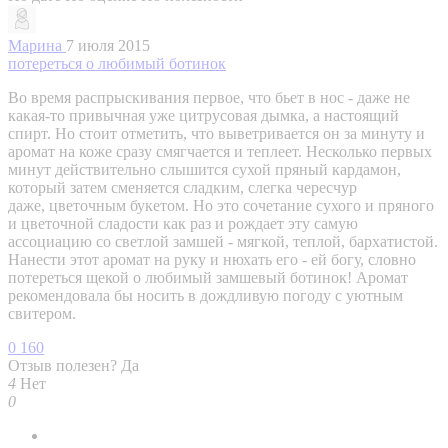
Марина
7 июля 2015
потереться о любимый ботинок
Во время распрыскивания первое, что бьет в нос - даже не
какая-то привычная уже цитрусовая дымка, а настоящий
спирт. Но стоит отметить, что выветривается он за минуту и
аромат на коже сразу смягчается и теплеет. Несколько первых
минут действительно слышится сухой пряный кардамон,
который затем сменяется сладким, слегка чересчур
даже, цветочным букетом. Но это сочетание сухого и пряного
и цветочной сладости как раз и рождает эту самую
ассоциацию со светлой замшей - мягкой, теплой, бархатистой.
Нанести этот аромат на руку и нюхать его - ей богу, словно
потереться щекой о любимый замшевый ботинок! Аромат
рекомендовала бы носить в дождливую погоду с уютным
свитером.
0
160
Отзыв полезен?
Да
4
Нет
0