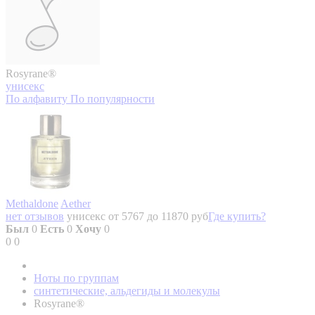
Rosyrane®
унисекс
По алфавиту
По популярности
Methaldone
Aether
нет отзывов
унисекс
от 5767 до 11870 руб
Где купить?
Был
0
Есть
0
Хочу
0
0
0
Ноты по группам
синтетические, альдегиды и молекулы
Rosyrane®