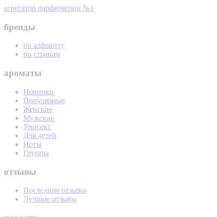
агрегатор парфюмерии №1
бренды
по алфавиту
по странам
ароматы
Новинки
Популярные
Женские
Мужские
Унисекс
Для детей
Ноты
Группы
отзывы
Последние отзывы
Лучшие отзывы