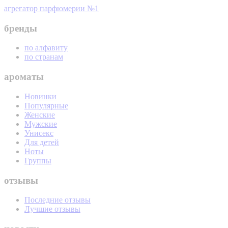
агрегатор парфюмерии №1
бренды
по алфавиту
по странам
ароматы
Новинки
Популярные
Женские
Мужские
Унисекс
Для детей
Ноты
Группы
отзывы
Последние отзывы
Лучшие отзывы