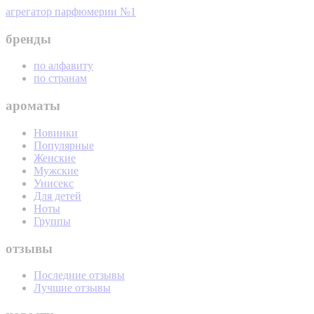
агрегатор парфюмерии №1
бренды
по алфавиту
по странам
ароматы
Новинки
Популярные
Женские
Мужские
Унисекс
Для детей
Ноты
Группы
отзывы
Последние отзывы
Лучшие отзывы