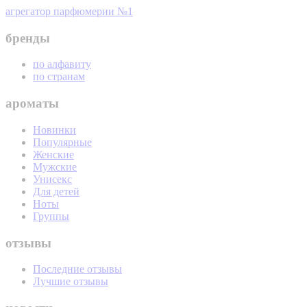
агрегатор парфюмерии №1
бренды
по алфавиту
по странам
ароматы
Новинки
Популярные
Женские
Мужские
Унисекс
Для детей
Ноты
Группы
отзывы
Последние отзывы
Лучшие отзывы