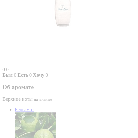
0
0
Был
0
Есть
0
Хочу
0
Об аромате
Верхние ноты
начальные
Бергамот