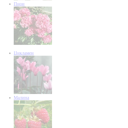
Пион
Цикламен
Малина