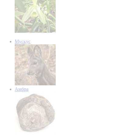
Мускус
Амбра