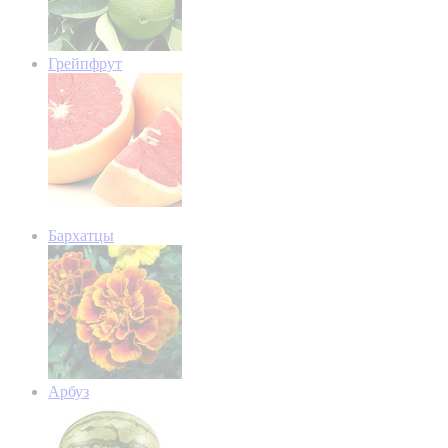
Грейпфрут
Бархатцы
Арбуз