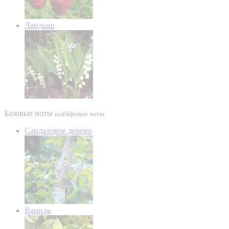
Ландыш
Базовые ноты
шлейфовые ноты
Сандаловое дерево
Ваниль