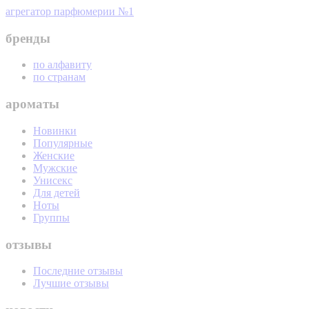
агрегатор парфюмерии №1
бренды
по алфавиту
по странам
ароматы
Новинки
Популярные
Женские
Мужские
Унисекс
Для детей
Ноты
Группы
отзывы
Последние отзывы
Лучшие отзывы