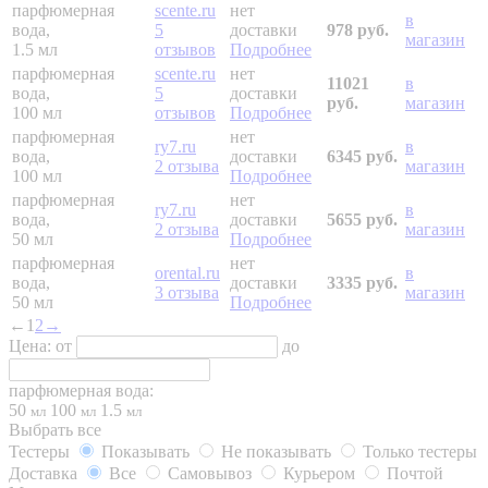
парфюмерная
scente.ru
нет
в
вода,
5
доставки
978 руб.
магазин
1.5 мл
отзывов
Подробнее
парфюмерная
scente.ru
нет
11021
в
вода,
5
доставки
руб.
магазин
100 мл
отзывов
Подробнее
парфюмерная
нет
ry7.ru
в
вода,
доставки
6345 руб.
2 отзыва
магазин
100 мл
Подробнее
парфюмерная
нет
ry7.ru
в
вода,
доставки
5655 руб.
2 отзыва
магазин
50 мл
Подробнее
парфюмерная
нет
orental.ru
в
вода,
доставки
3335 руб.
3 отзыва
магазин
50 мл
Подробнее
←
1
2
→
Цена:
от
до
парфюмерная вода:
50
100
1.5
мл
мл
мл
Выбрать все
Тестеры
Показывать
Не показывать
Только тестеры
Доставка
Все
Самовывоз
Курьером
Почтой