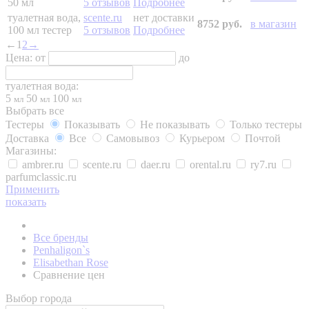
50 мл
5 отзывов
Подробнее
туалетная вода,
scente.ru
нет доставки
8752 руб.
в магазин
100 мл
тестер
5 отзывов
Подробнее
←
1
2
→
Цена:
от
до
туалетная вода:
5
50
100
мл
мл
мл
Выбрать все
Тестеры
Показывать
Не показывать
Только тестеры
Доставка
Все
Самовывоз
Курьером
Почтой
Магазины:
ambrer.ru
scente.ru
daer.ru
orental.ru
ry7.ru
parfumclassic.ru
Применить
показать
Все бренды
Penhaligon`s
Elisabethan Rose
Сравнение цен
Выбор города