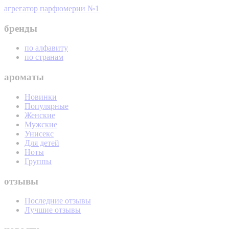
агрегатор парфюмерии №1
бренды
по алфавиту
по странам
ароматы
Новинки
Популярные
Женские
Мужские
Унисекс
Для детей
Ноты
Группы
отзывы
Последние отзывы
Лучшие отзывы