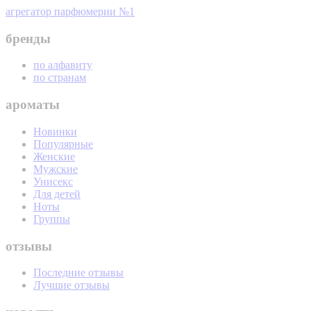
агрегатор парфюмерии №1
бренды
по алфавиту
по странам
ароматы
Новинки
Популярные
Женские
Мужские
Унисекс
Для детей
Ноты
Группы
отзывы
Последние отзывы
Лучшие отзывы