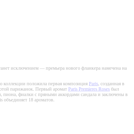
 станет исключением — премьера нового фланкера намечена на
ло коллекции положила первая композиция
Paris
, созданная в
сотой парижанок. Первый аромат
Paris Premieres Roses
был
ы, пиона, фиалки с пряными аккордами сандала и заключены в
s объединяет 18 ароматов.