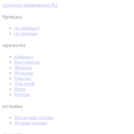
агрегатор парфюмерии №1
бренды
по алфавиту
по странам
ароматы
Новинки
Популярные
Женские
Мужские
Унисекс
Для детей
Ноты
Группы
отзывы
Последние отзывы
Лучшие отзывы