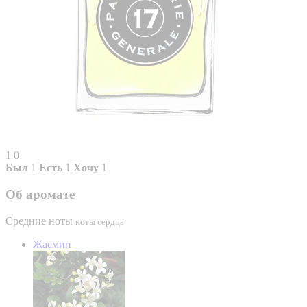
1
0
Был
1
Есть
1
Хочу
1
Об аромате
Средние ноты
ноты сердца
Жасмин