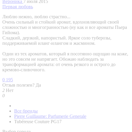
Вероника
7 июля 2015
Первая любовь
Люблю нежно, люблю страстно...
Очень сильный и стойкий аромат, вдохновляющий своей
сложностью и многогранностью (ну как и все ароматы Пьера
Гийома).
Сладкий, дерзкий, напористый. Яркое соло туберозы,
поддерживаемой иланг-илангом и жасмином.
Один из тех ароматов, который я посотянно ощущаю на коже,
но это совсем не напрягает. Обожаю наблюдать за
трансформацией аромата: от очень резкого и острого до
кремово-сливочного.
0
195
Отзыв полезен?
Да
2
Нет
0
Все бренды
Pierre Guillaume: Parfumerie Generale
Tubéreuse Couture PG17
Выбор города