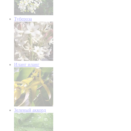
Тубероза
Иланг иланг
Зеленый аккорд