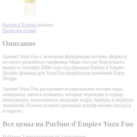
Parfum d`Empire
унисекс
Написать отзыв
Описание
Аромат Yuzu Fou с зелеными фужерными нотами, формулу
которого разработал парфюмер Марк-Антуан Кортичиато,
вышел в сентябре 2008 года под брендом Parfum d`Empire.
Дизайн флакона для Yuzu Fou разработала компания Enjoy
Design.
Аромат Yuzu Fou раскрывается начальными нотами юдзу,
померанца, мяты и кумквата, которые переходят в сердце
композиции, наполненное запахами кедра, бамбука и вербены
лимонной. Основа оставит красивый шлейф нотами мускуса
и нероли.
Все цены на Parfum d`Empire Yuzu Fou
Найдено 2 предложения от 2 магазинов