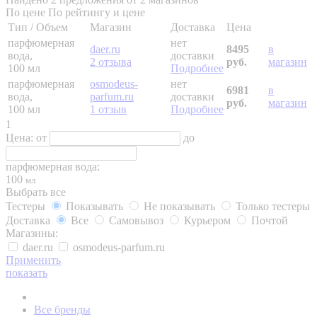
По цене
По рейтингу и цене
Тип / Объем
Магазин
Доставка
Цена
парфюмерная
нет
daer.ru
8495
в
вода,
доставки
2 отзыва
руб.
магазин
100 мл
Подробнее
парфюмерная
osmodeus-
нет
6981
в
вода,
parfum.ru
доставки
руб.
магазин
100 мл
1 отзыв
Подробнее
1
Цена:
от
до
парфюмерная вода:
100
мл
Выбрать все
Тестеры
Показывать
Не показывать
Только тестеры
Доставка
Все
Самовывоз
Курьером
Почтой
Магазины:
daer.ru
osmodeus-parfum.ru
Применить
показать
Все бренды