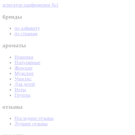
агрегатор парфюмерии №1
бренды
по алфавиту
по странам
ароматы
Новинки
Популярные
Женские
Мужские
Унисекс
Для детей
Ноты
Группы
отзывы
Последние отзывы
Лучшие отзывы