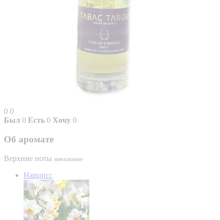
0
0
Был
0
Есть
0
Хочу
0
Об аромате
Верхние ноты
начальные
Нарцисс