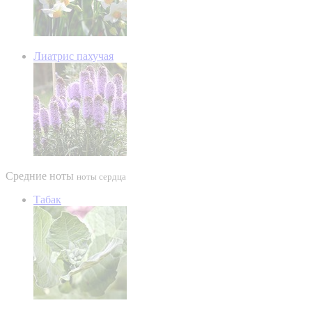
Лиатрис пахучая
Средние ноты
ноты сердца
Табак