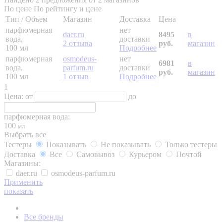
По цене
По рейтингу и цене
Тип / Объем
Магазин
Доставка
Цена
парфюмерная
нет
daer.ru
8495
в
вода,
доставки
2 отзыва
руб.
магазин
100 мл
Подробнее
парфюмерная
osmodeus-
нет
6981
в
вода,
parfum.ru
доставки
руб.
магазин
100 мл
1 отзыв
Подробнее
1
Цена:
от
до
парфюмерная вода:
100
мл
Выбрать все
Тестеры
Показывать
Не показывать
Только тестеры
Доставка
Все
Самовывоз
Курьером
Почтой
Магазины:
daer.ru
osmodeus-parfum.ru
Применить
показать
Все бренды