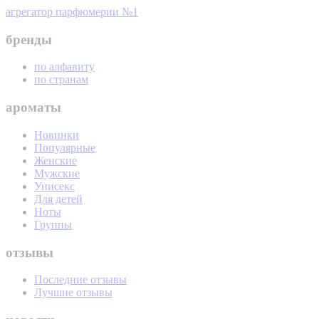
агрегатор парфюмерии №1
бренды
по алфавиту
по странам
ароматы
Новинки
Популярные
Женские
Мужские
Унисекс
Для детей
Ноты
Группы
отзывы
Последние отзывы
Лучшие отзывы