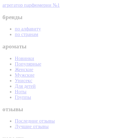
агрегатор парфюмерии №1
бренды
по алфавиту
по странам
ароматы
Новинки
Популярные
Женские
Мужские
Унисекс
Для детей
Ноты
Группы
отзывы
Последние отзывы
Лучшие отзывы