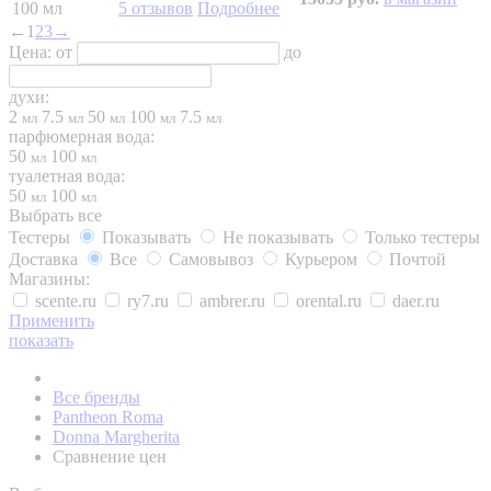
100 мл
5 отзывов
Подробнее
←
1
2
3
→
Цена:
от
до
духи:
2
7.5
50
100
7.5
мл
мл
мл
мл
мл
парфюмерная вода:
50
100
мл
мл
туалетная вода:
50
100
мл
мл
Выбрать все
Тестеры
Показывать
Не показывать
Только тестеры
Доставка
Все
Самовывоз
Курьером
Почтой
Магазины:
scente.ru
ry7.ru
ambrer.ru
orental.ru
daer.ru
Применить
показать
Все бренды
Pantheon Roma
Donna Margherita
Сравнение цен