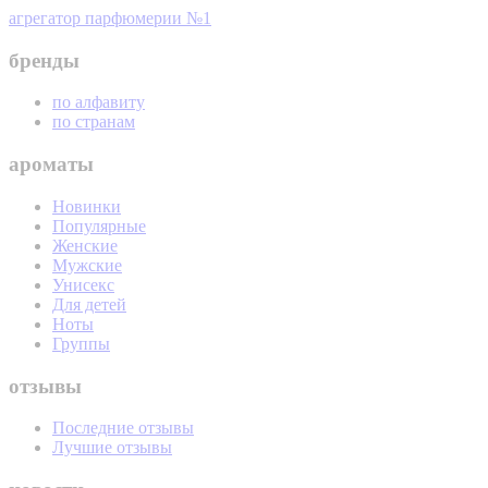
агрегатор парфюмерии №1
бренды
по алфавиту
по странам
ароматы
Новинки
Популярные
Женские
Мужские
Унисекс
Для детей
Ноты
Группы
отзывы
Последние отзывы
Лучшие отзывы