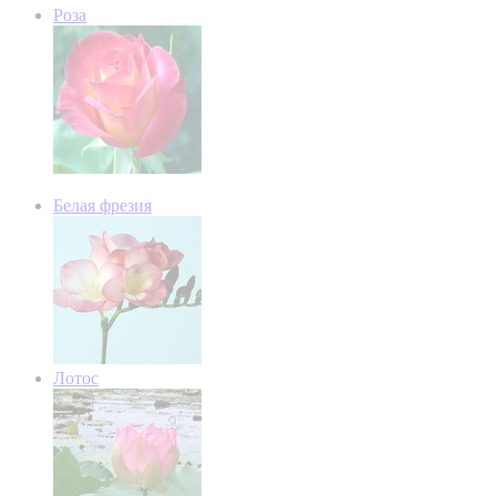
Роза
Белая фрезия
Лотос