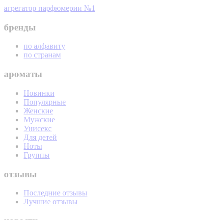
агрегатор парфюмерии №1
бренды
по алфавиту
по странам
ароматы
Новинки
Популярные
Женские
Мужские
Унисекс
Для детей
Ноты
Группы
отзывы
Последние отзывы
Лучшие отзывы