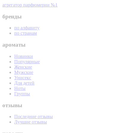
агрегатор парфюмерии №1
бренды
по алфавиту
по странам
ароматы
Новинки
Популярные
Женские
Мужские
Унисекс
Для детей
Ноты
Группы
отзывы
Последние отзывы
Лучшие отзывы