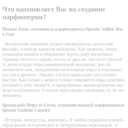
Что вдохновляет Вас на создание
парфюмерии?
Романо Ричи, основатель парфюмерного бренда Julliete Has
a Gun
- Интересные названия, редкие ингредиенты, книги или
фильмы, а иногда характер женщины. Как правило, перед
созданием аромата я объединяю черты сразу нескольких
героинь: что-то от одной, что-то от другой, что-то от третьей.
А затем создаю образ вымышленной женщины, даю ей
необычное имя, придумываю визуальный образ и воплощаю
все это в аромате. Обычно это все происходит достаточно
быстро. Как только у меня в голове появляется образ девушки,
который я хочу оживить, я придумываю, каким ароматом она
будет пользоваться. А потом через аромат проверяю, та ли это
женщина.
Брунгильда Мара де Гуиди, основательницей парфюмерного
бренда Giulietta Capuleti
- История, литература, живопись. Я люблю подробно изучать
образ жизни исторических и литературных персонажей. А