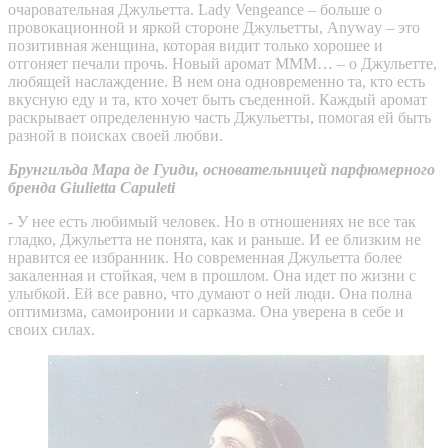
очаровательная Джульетта. Lady Vengeance – больше о
провокационной и яркой стороне Джульетты, Anyway – это
позитивная женщина, которая видит только хорошее и
отгоняет печали прочь. Новый аромат MMM… – о Джульетте,
любящей наслаждение. В нем она одновременно та, кто есть
вкусную еду и та, кто хочет быть съеденной. Каждый аромат
раскрывает определенную часть Джульетты, помогая ей быть
разной в поисках своей любви.
Брунгильда Мара де Гуиди, основательницей парфюмерного
бренда Giulietta Capuleti
- У нее есть любимый человек. Но в отношениях не все так
гладко, Джульетта не понята, как и раньше. И ее близким не
нравится ее избранник. Но современная Джульетта более
закаленная и стойкая, чем в прошлом. Она идет по жизни с
улыбкой. Ей все равно, что думают о ней люди. Она полна
оптимизма, самоиронии и сарказма. Она уверена в себе и
своих силах.