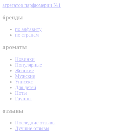
агрегатор парфюмерии №1
бренды
по алфавиту
по странам
ароматы
Новинки
Популярные
Женские
Мужские
Унисекс
Для детей
Ноты
Группы
отзывы
Последние отзывы
Лучшие отзывы