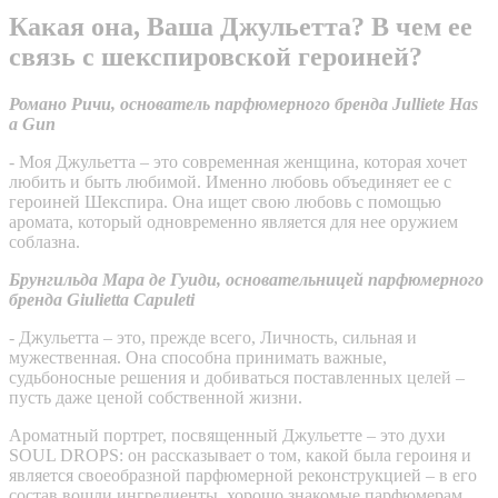
Какая она, Ваша Джульетта? В чем ее
связь с шекспировской героиней?
Романо Ричи, основатель парфюмерного бренда Julliete Has
a Gun
- Моя Джульетта – это современная женщина, которая хочет
любить и быть любимой. Именно любовь объединяет ее с
героиней Шекспира. Она ищет свою любовь с помощью
аромата, который одновременно является для нее оружием
соблазна.
Брунгильда Мара де Гуиди, основательницей парфюмерного
бренда Giulietta Capuleti
- Джульетта – это, прежде всего, Личность, сильная и
мужественная. Она способна принимать важные,
судьбоносные решения и добиваться поставленных целей –
пусть даже ценой собственной жизни.
Ароматный портрет, посвященный Джульетте – это духи
SOUL DROPS: он рассказывает о том, какой была героиня и
является своеобразной парфюмерной реконструкцией – в его
состав вошли ингредиенты, хорошо знакомые парфюмерам