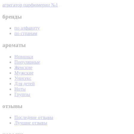
агрегатор парфюмерии №1
бренды
по алфавиту
по странам
ароматы
Новинки
Популярные
Женские
Мужские
Унисекс
Для детей
Ноты
Группы
отзывы
Последние отзывы
Лучшие отзывы