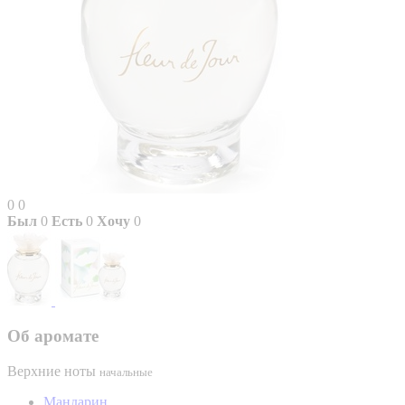
0
0
Был
0
Есть
0
Хочу
0
Об аромате
Верхние ноты
начальные
Мандарин