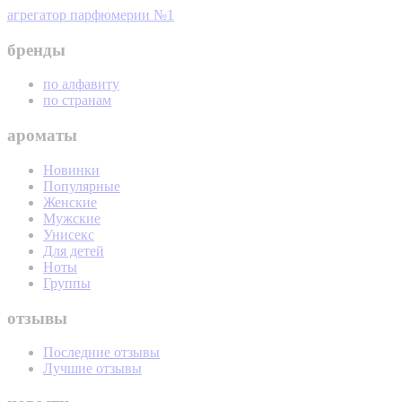
агрегатор парфюмерии №1
бренды
по алфавиту
по странам
ароматы
Новинки
Популярные
Женские
Мужские
Унисекс
Для детей
Ноты
Группы
отзывы
Последние отзывы
Лучшие отзывы