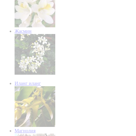
Жасмин
Иланг иланг
Магнолия