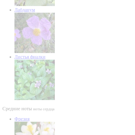
Лабданум
Листья фиалки
Средние ноты
ноты сердца
Фрезия