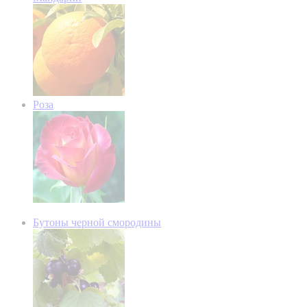
Роза
Бутоны черной смородины