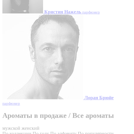
Кристин Нажель
парфюмер
Лоран Брюйе
парфюмер
Ароматы в продаже
/
Все ароматы
мужской
женский
По коллекции
По году
По алфавиту
По популярности