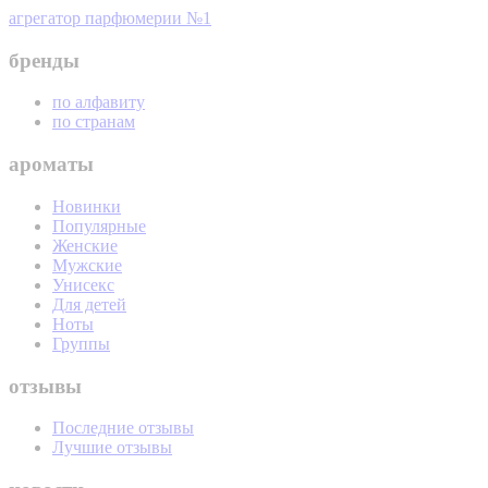
агрегатор парфюмерии №1
бренды
по алфавиту
по странам
ароматы
Новинки
Популярные
Женские
Мужские
Унисекс
Для детей
Ноты
Группы
отзывы
Последние отзывы
Лучшие отзывы