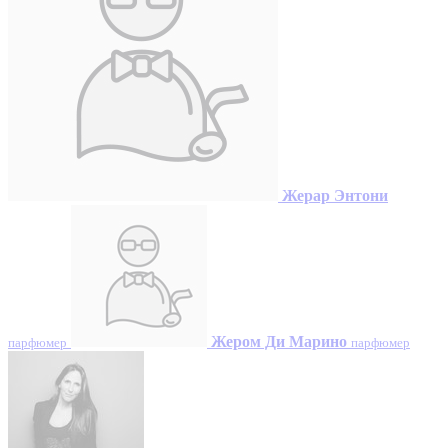
Жерар Энтони
Жером Ди Марино
парфюмер
парфюмер