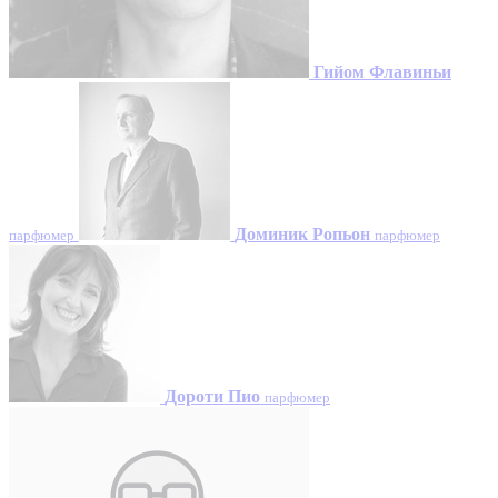
Гийом Флавиньи
Доминик Ропьон
парфюмер
парфюмер
Дороти Пио
парфюмер