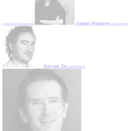
Анник Менардо
дизайнер флаконов
парфюмер
Антуан Ли
парфюмер