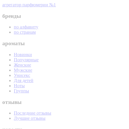
агрегатор парфюмерии №1
бренды
по алфавиту
по странам
ароматы
Новинки
Популярные
Женские
Мужские
Унисекс
Для детей
Ноты
Группы
отзывы
Последние отзывы
Лучшие отзывы