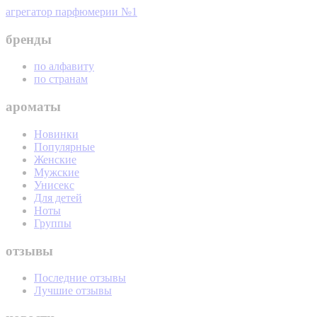
агрегатор парфюмерии №1
бренды
по алфавиту
по странам
ароматы
Новинки
Популярные
Женские
Мужские
Унисекс
Для детей
Ноты
Группы
отзывы
Последние отзывы
Лучшие отзывы