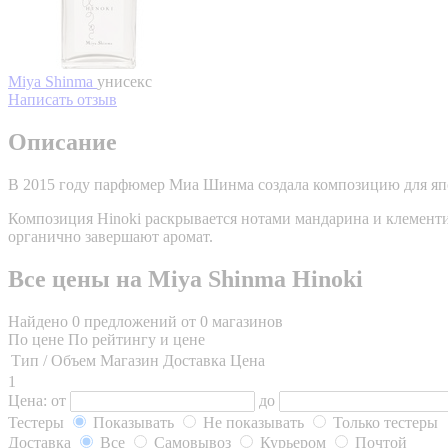
Miya Shinma
унисекс
Написать отзыв
Описание
В 2015 году парфюмер Миа Шинма создала композицию для япо
Композиция Hinoki раскрывается нотами мандарина и клемент
органично завершают аромат.
Все цены на Miya Shinma Hinoki
Найдено 0 предложений от 0 магазинов
По цене
По рейтингу и цене
Тип / Объем
Магазин
Доставка
Цена
1
Цена:
от
до
Тестеры
Показывать
Не показывать
Только тестеры
Доставка
Все
Самовывоз
Курьером
Почтой