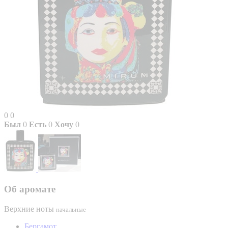
0
0
Был
0
Есть
0
Хочу
0
Об аромате
Верхние ноты
начальные
Бергамот