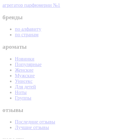
агрегатор парфюмерии №1
бренды
по алфавиту
по странам
ароматы
Новинки
Популярные
Женские
Мужские
Унисекс
Для детей
Ноты
Группы
отзывы
Последние отзывы
Лучшие отзывы