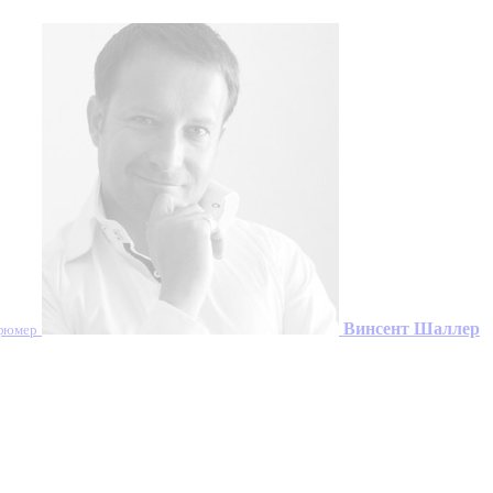
Винсент Шаллер
фюмер