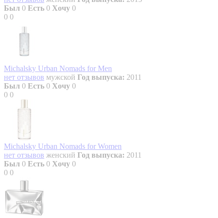
Был
0
Есть
0
Хочу
0
0
0
Michalsky Urban Nomads for Men
нет отзывов
мужской
Год выпуска:
2011
Был
0
Есть
0
Хочу
0
0
0
Michalsky Urban Nomads for Women
нет отзывов
женский
Год выпуска:
2011
Был
0
Есть
0
Хочу
0
0
0