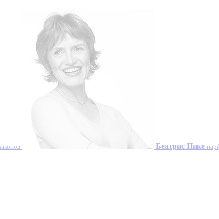
Беатрис Пике
лаконов
пар