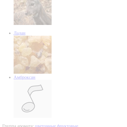
Ладан
Амброксан
Группа аромата:
цветочные фруктовые