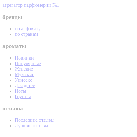
агрегатор парфюмерии №1
бренды
по алфавиту
по странам
ароматы
Новинки
Популярные
Женские
Мужские
Унисекс
Для детей
Ноты
Группы
отзывы
Последние отзывы
Лучшие отзывы