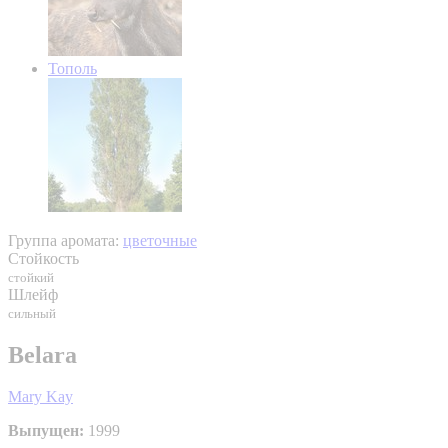
Тополь
Группа аромата:
цветочные
Стойкость
стойкий
Шлейф
сильный
Belara
Mary Kay
Выпущен:
1999