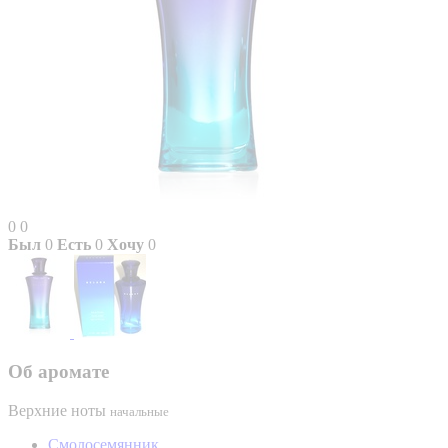
0
0
Был
0
Есть
0
Хочу
0
Об аромате
Верхние ноты
начальные
Смолосемянник