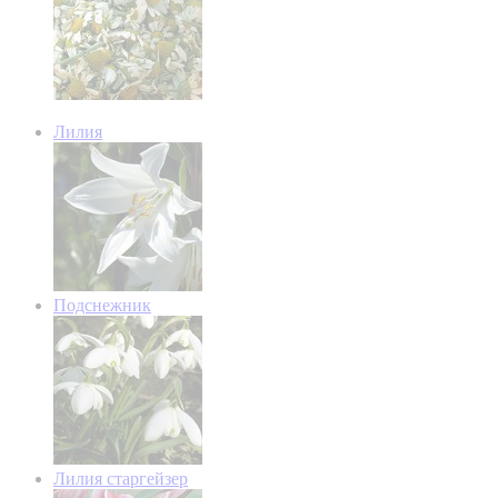
Лилия
Подснежник
Лилия старгейзер