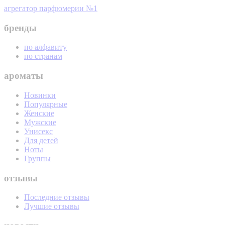
агрегатор парфюмерии №1
бренды
по алфавиту
по странам
ароматы
Новинки
Популярные
Женские
Мужские
Унисекс
Для детей
Ноты
Группы
отзывы
Последние отзывы
Лучшие отзывы