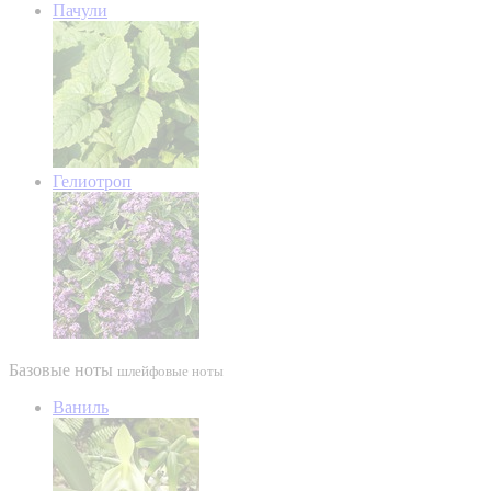
Пачули
Гелиотроп
Базовые ноты
шлейфовые ноты
Ваниль