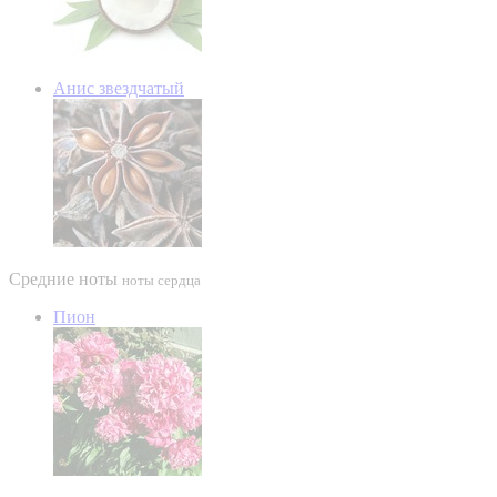
Анис звездчатый
Средние ноты
ноты сердца
Пион