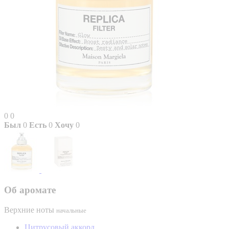
0
0
Был
0
Есть
0
Хочу
0
Об аромате
Верхние ноты
начальные
Цитрусовый аккорд