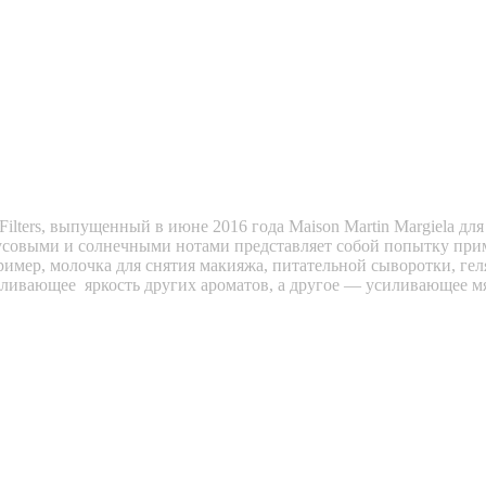
lters, выпущенный в июне 2016 года Maison Martin Margiela для
трусовыми и солнечными нотами представляет собой попытку п
имер, молочка для снятия макияжа, питательной сыворотки, геля
усиливающее яркость других ароматов, а другое — усиливающее м