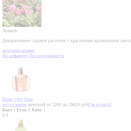
Левкой
Декоративное садовое растение с красивыми ароматными цвета
женский аромат
По алфавиту
По популярности
Dune 1991
Dior
нет отзывов
женский
от 3200 до 29820 руб
Где купить?
Был
1
Есть
0
Хочу
1
0
0