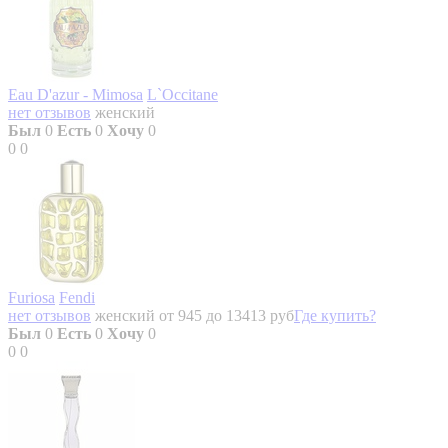
Eau D'azur - Mimosa
L`Occitane
нет отзывов
женский
Был
0
Есть
0
Хочу
0
0
0
Furiosa
Fendi
нет отзывов
женский
от 945 до 13413 руб
Где купить?
Был
0
Есть
0
Хочу
0
0
0