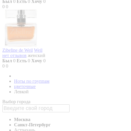
Был
0
Есть
0
Хочу
0
0
0
Zibeline de Weil
Weil
нет отзывов
женский
Был
0
Есть
0
Хочу
0
0
0
Ноты по группам
цветочные
Левкой
Выбор города
Москва
Санкт-Петербург
Астрахань