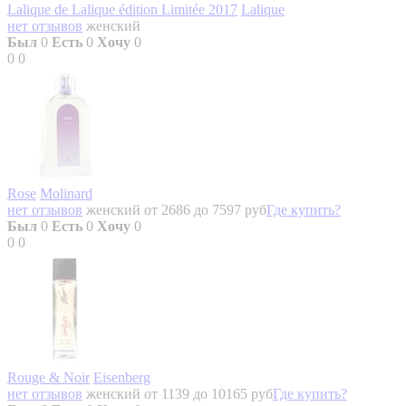
Lalique de Lalique édition Limitée 2017
Lalique
нет отзывов
женский
Был
0
Есть
0
Хочу
0
0
0
Rose
Molinard
нет отзывов
женский
от 2686 до 7597 руб
Где купить?
Был
0
Есть
0
Хочу
0
0
0
Rouge & Noir
Eisenberg
нет отзывов
женский
от 1139 до 10165 руб
Где купить?