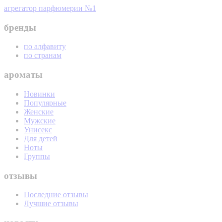
агрегатор парфюмерии №1
бренды
по алфавиту
по странам
ароматы
Новинки
Популярные
Женские
Мужские
Унисекс
Для детей
Ноты
Группы
отзывы
Последние отзывы
Лучшие отзывы