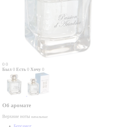
0
0
Был
0
Есть
0
Хочу
0
Об аромате
Верхние ноты
начальные
Бергамот