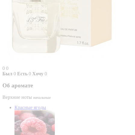
0
0
Был
0
Есть
0
Хочу
0
Об аромате
Верхние ноты
начальные
Красные ягоды