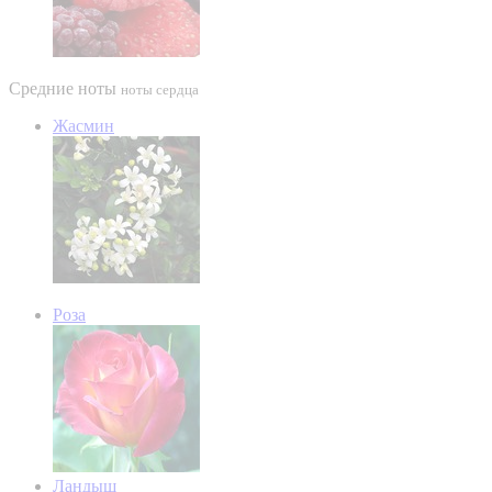
Средние ноты
ноты сердца
Жасмин
Роза
Ландыш