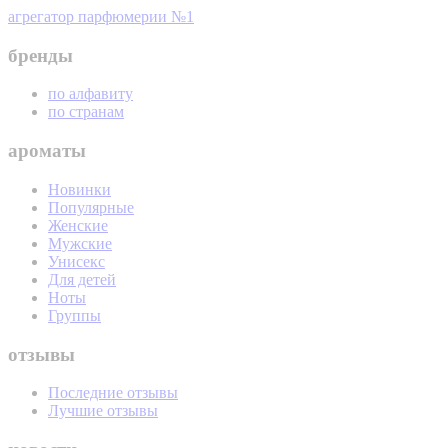
агрегатор парфюмерии №1
бренды
по алфавиту
по странам
ароматы
Новинки
Популярные
Женские
Мужские
Унисекс
Для детей
Ноты
Группы
отзывы
Последние отзывы
Лучшие отзывы