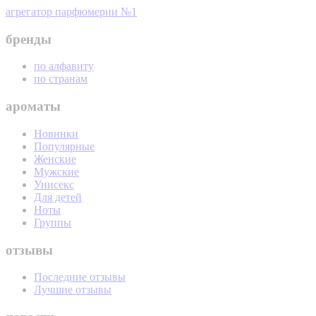
агрегатор парфюмерии №1
бренды
по алфавиту
по странам
ароматы
Новинки
Популярные
Женские
Мужские
Унисекс
Для детей
Ноты
Группы
отзывы
Последние отзывы
Лучшие отзывы