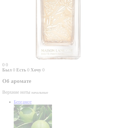
0
0
Был
0
Есть
0
Хочу
0
Об аромате
Верхние ноты
начальные
Бергамот