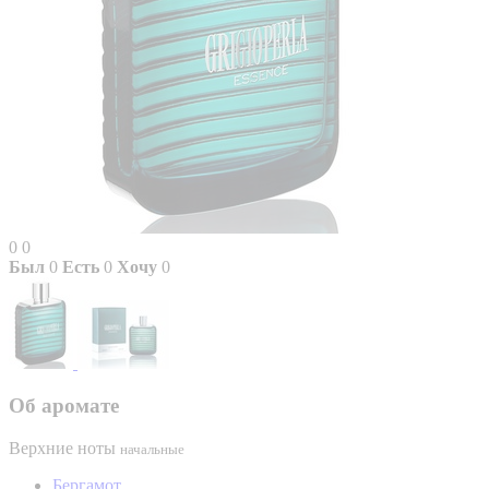
0
0
Был
0
Есть
0
Хочу
0
Об аромате
Верхние ноты
начальные
Бергамот