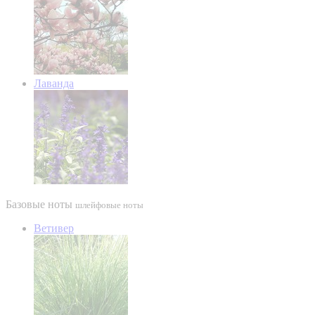
Лаванда
Базовые ноты
шлейфовые ноты
Ветивер