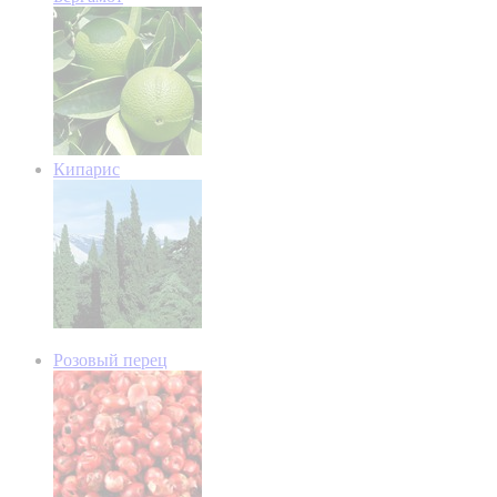
Кипарис
Розовый перец