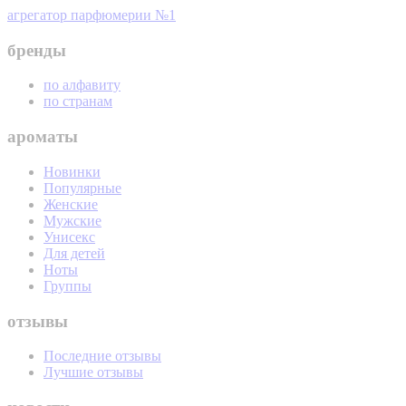
агрегатор парфюмерии №1
бренды
по алфавиту
по странам
ароматы
Новинки
Популярные
Женские
Мужские
Унисекс
Для детей
Ноты
Группы
отзывы
Последние отзывы
Лучшие отзывы