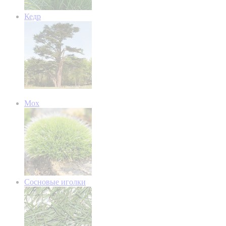
Кедр
Мох
Сосновые иголки