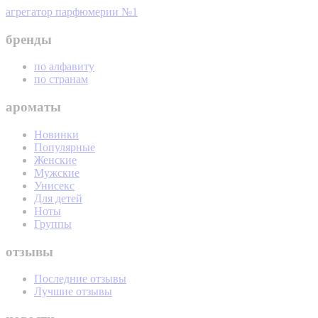
агрегатор парфюмерии №1
бренды
по алфавиту
по странам
ароматы
Новинки
Популярные
Женские
Мужские
Унисекс
Для детей
Ноты
Группы
отзывы
Последние отзывы
Лучшие отзывы