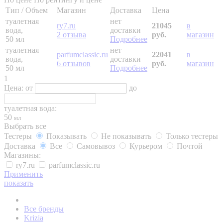
Тип / Объем
Магазин
Доставка
Цена
туалетная
нет
ry7.ru
21045
в
вода,
доставки
2 отзыва
руб.
магазин
50 мл
Подробнее
туалетная
нет
parfumclassic.ru
22041
в
вода,
доставки
6 отзывов
руб.
магазин
50 мл
Подробнее
1
Цена:
от
до
туалетная вода:
50
мл
Выбрать все
Тестеры
Показывать
Не показывать
Только тестеры
Доставка
Все
Самовывоз
Курьером
Почтой
Магазины:
ry7.ru
parfumclassic.ru
Применить
показать
Все бренды
Krizia