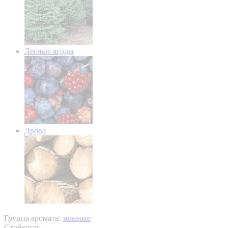
Лесные ягоды
Дрова
Группа аромата:
зеленые
Стойкость