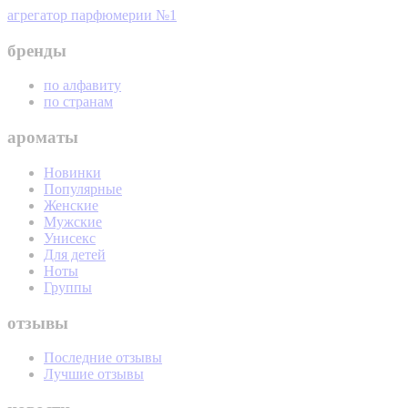
агрегатор парфюмерии №1
бренды
по алфавиту
по странам
ароматы
Новинки
Популярные
Женские
Мужские
Унисекс
Для детей
Ноты
Группы
отзывы
Последние отзывы
Лучшие отзывы