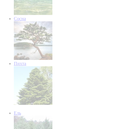
Сосна
Пихта
Ель