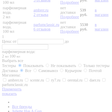
5 отзывов
руб.
магазин
100 мл
Подробнее
парфюмерная
нет
ambrer.ru
539
в
вода,
доставки
2 отзыва
руб.
магазин
2 мл
Подробнее
парфюмерная
нет
parfumclassic.ru
5530
в
вода,
доставки
6 отзывов
руб.
магазин
100 мл
Подробнее
1
Цена:
от
до
парфюмерная вода:
2
100
мл
мл
Выбрать все
Тестеры
Показывать
Не показывать
Только тестеры
Доставка
Все
Самовывоз
Курьером
Почтой
Магазины:
ambrer.ru
scente.ru
ry7.ru
orental.ru
daer.ru
parfumclassic.ru
Применить
показать
Все бренды
Juliette Has A Gun