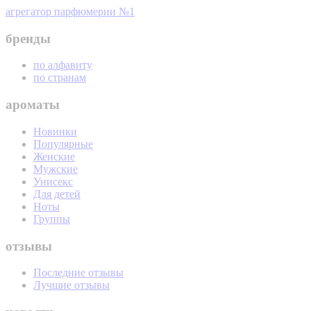
агрегатор парфюмерии №1
бренды
по алфавиту
по странам
ароматы
Новинки
Популярные
Женские
Мужские
Унисекс
Для детей
Ноты
Группы
отзывы
Последние отзывы
Лучшие отзывы