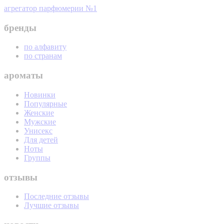
агрегатор парфюмерии №1
бренды
по алфавиту
по странам
ароматы
Новинки
Популярные
Женские
Мужские
Унисекс
Для детей
Ноты
Группы
отзывы
Последние отзывы
Лучшие отзывы