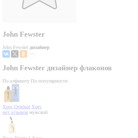
John Fewster
John Fewster
дизайнер
John Fewster дизайнер флаконов
По алфавиту
По популярности
Xpec Original
Xpec
нет отзывов
мужской