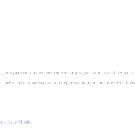
здал мужскую цитрусовую композицию для японского бренда Iss
 нот грейпфрута и лайма плавно перетекающих в средние ноты hiv
и» Issey Miyake