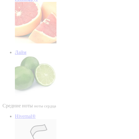
Лайм
Средние ноты
ноты сердца
Hivernal®