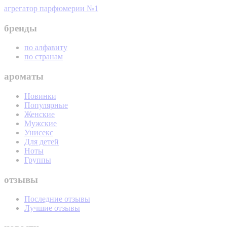
агрегатор парфюмерии №1
бренды
по алфавиту
по странам
ароматы
Новинки
Популярные
Женские
Мужские
Унисекс
Для детей
Ноты
Группы
отзывы
Последние отзывы
Лучшие отзывы