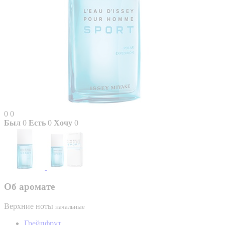
0
0
Был
0
Есть
0
Хочу
0
Об аромате
Верхние ноты
начальные
Грейпфрут