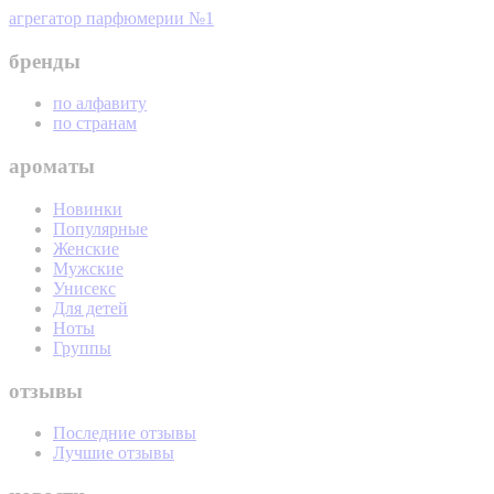
агрегатор парфюмерии №1
бренды
по алфавиту
по странам
ароматы
Новинки
Популярные
Женские
Мужские
Унисекс
Для детей
Ноты
Группы
отзывы
Последние отзывы
Лучшие отзывы