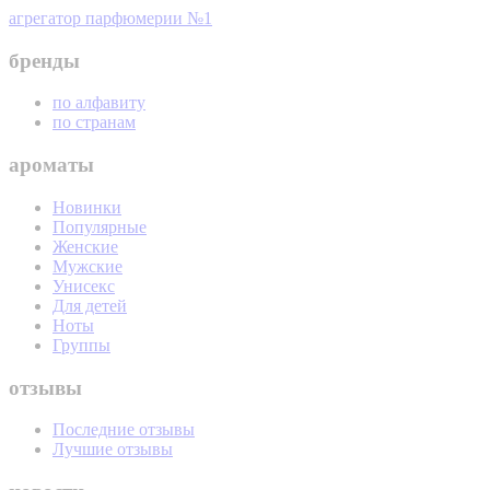
агрегатор парфюмерии №1
бренды
по алфавиту
по странам
ароматы
Новинки
Популярные
Женские
Мужские
Унисекс
Для детей
Ноты
Группы
отзывы
Последние отзывы
Лучшие отзывы