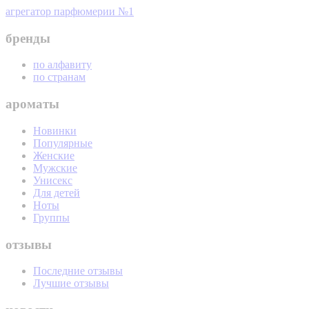
агрегатор парфюмерии №1
бренды
по алфавиту
по странам
ароматы
Новинки
Популярные
Женские
Мужские
Унисекс
Для детей
Ноты
Группы
отзывы
Последние отзывы
Лучшие отзывы